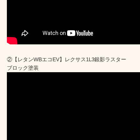
②【レタンWBエコEV】
レクサス1L3銀影ラスター
ブロック塗装